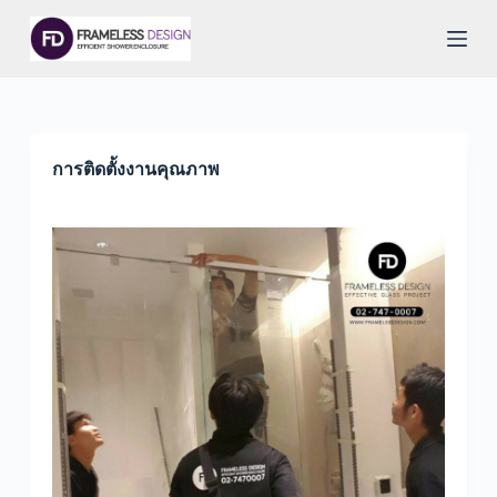
S
k
i
p
t
o
c
o
การติดตั้งงานคุณภาพ
n
t
e
n
t