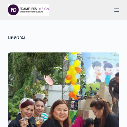
S
k
i
p
t
o
c
บทความ
o
n
t
e
n
t