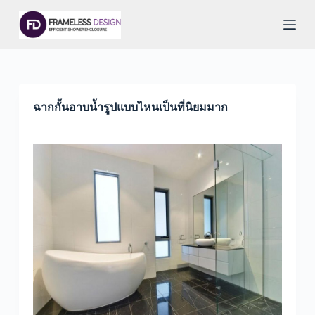
S
k
i
p
t
o
c
o
ฉากกั้นอาบน้ำรูปแบบไหนเป็นที่นิยมมาก
n
t
e
n
t