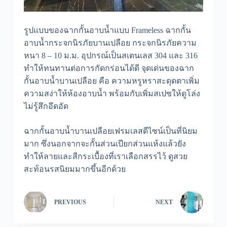
รูปแบบของฉากกั้นอาบน้ำแบบ Frameless ฉากกั้น
อาบน้ำกระจกนิรภัยบานเปลือย กระจกนิรภัยความ
หนา 8 – 10 ม.ม. อุปกรณ์เป็นสเตนเลส 304 และ 316
ทำให้ทนทานต่อการกัดกร่อนได้ดี จุดเด่นของฉาก
กั้นอาบน้ำบานเปลือย คือ ความหรูหราสะดุดตาเพิ่ม
ความสง่าให้ห้องอาบน้ำ พร้อมกับเพิ่มสเปซให้ดูโล่ง
ไม่รู้สึกอึดอัด
ฉากกั้นอาบน้ำบานเปลือยเฟรมเลสดีไซน์เป็นที่นิยม
มาก ซึ่งนอกจากจะกั้นส่วนเปียกส่วนแห้งแล้วยัง
ทำให้ลายและสีกระเบื้องที่เราเลือกสรรไว้ ดูสวย
สะท้อนรสนิยมมากขึ้นอีกด้วย
PREVIOUS
NEXT