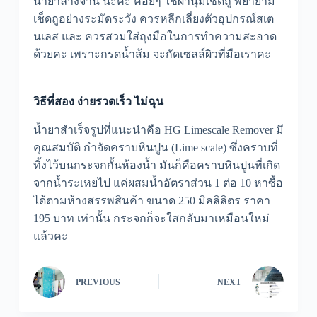
น้ำยาลางจาน นะคะ ค่อยๆ ใช้ผ้านุ่มเช็ดถู พยายาม
เช็ดถูอย่างระมัดระวัง ควรหลีกเลี่ยงตัวอุปกรณ์สเต
นเลส และ ควรสวมใส่ถุงมือในการทำความสะอาด
ด้วยคะ เพราะกรดน้ำส้ม จะกัดเซลล์ผิวที่มือเราคะ
วิธีที่สอง ง่ายรวดเร็ว ไม่ฉุน
น้ำยาสำเร็จรูปที่แนะนำคือ HG Limescale Remover มี
คุณสมบัติ กำจัดคราบหินปูน (Lime scale) ซึ่งคราบที่
ทิ้งไว้บนกระจกกั้นห้องน้ำ มันก็คือคราบหินปูนที่เกิด
จากน้ำระเหยไป แค่ผสมน้ำอัตราส่วน 1 ต่อ 10 หาซื้อ
ได้ตามห้างสรรพสินค้า ขนาด 250 มิลลิลิตร ราคา
195 บาท เท่านั้น กระจกก็จะใสกลับมาเหมือนใหม่
แล้วคะ
PREVIOUS
NEXT