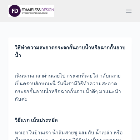
S
k
i
p
t
o
c
o
วิธีทำความสะอาดกระจกกั้นอาบน้ำหรือฉากกั้นอาบ
n
น้ำ
t
e
n
t
เนินนานเวลาผ่านเลยไป กระจกที่เคยใส กลับกลาย
เป็นคราบลักษณะนี้ วันนี้เรามีวิธีทำความสะอาด
กระจกกั้นอาบน้ำหรือฉากกั้นอาบน้ำดีๆ มาแนะนำ
กันค่ะ
วิธีแรก เน้นประหยัด
หาเอาในบ้านเรา น้ำส้มสายชู ผสมกับ น้ำเปล่า หรือ