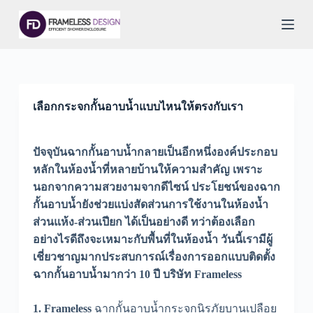
S
k
i
p
t
o
c
o
เลือกกระจกกั้นอาบน้ำแบบไหนให้ตรงกับเรา
n
t
e
n
ปัจจุบันฉากกั้นอาบน้ำกลายเป็นอีกหนึ่งองค์ประกอบ
t
หลักในห้องน้ำที่หลายบ้านให้ความสำคัญ เพราะ
นอกจากความสวยงามจากดีไซน์ ประโยชน์ของฉาก
กั้นอาบน้ำยังช่วยแบ่งสัดส่วนการใช้งานในห้องน้ำ
ส่วนแห้ง-ส่วนเปียก ได้เป็นอย่างดี ทว่าต้องเลือก
อย่างไรดีถึงจะเหมาะกับพื้นที่ในห้องน้ำ วันนี้เรามีผู้
เชี่ยวชาญมากประสบการณ์เรื่องการออกแบบติดตั้ง
ฉากกั้นอาบน้ำมากว่า 10 ปี บริษัท Frameless
1. Frameless
ฉากกั้นอาบน้ำกระจกนิรภัยบานเปลือย