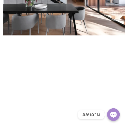
สอบถาม
O