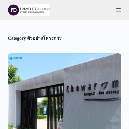
S
k
i
p
t
o
c
Category
ตัวอย่างโครงการ
o
n
t
e
n
t