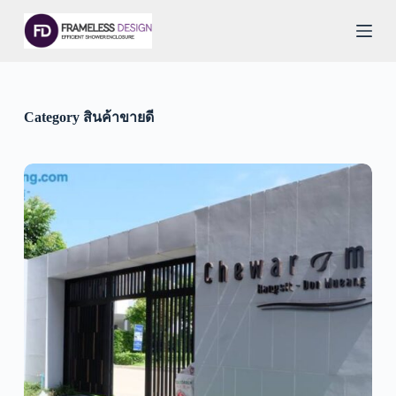
S
k
i
p
t
o
c
Category
สินค้าขายดี
o
n
t
e
n
t