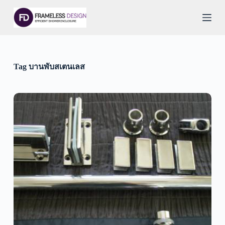
S
k
i
p
t
o
c
Tag
บานพับสเตนเลส
o
n
t
e
n
t