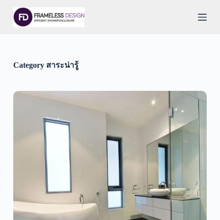
S
k
i
p
t
o
c
Category
สาระน่ารู้
o
n
t
e
n
t