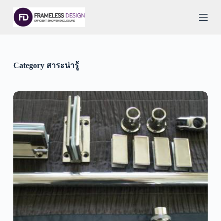
S
k
i
p
t
o
c
Category
สาระน่ารู้
o
n
t
e
n
t